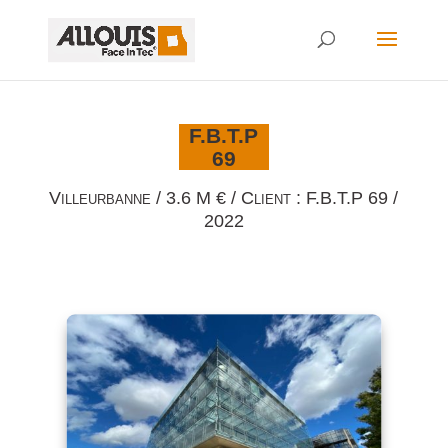
F.B.T.P
69
Villeurbanne / 3.6 M € / Client : F.B.T.P 69 /
2022